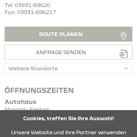
Tel: 03931-69620
Fax: 03931-696217
ROUTE PLANEN
ANFRAGE SENDEN
ÖFFNUNGSZEITEN
Autohaus
Montag - Freitag
07:00 Uhr - 18:00 Uhr
Cookies, treffen Sie Ihre Auswahl!
Samstag
09:00 Uhr - 13:00 Uhr
Unsere Website und ihre Partner verwenden