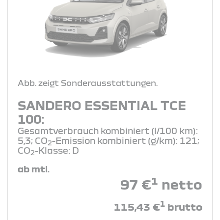
Abb. zeigt Sonderausstattungen.
SANDERO ESSENTIAL TCE
100:
Gesamtverbrauch kombiniert (l/100 km):
5,3; CO
-Emission kombiniert (g/km): 121;
2
CO
-Klasse: D
2
ab mtl.
1
97 €
netto
1
115,43 €
brutto