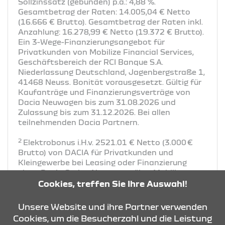
Sollzinssatz (gebunden) p.a.: 4,88 %.
Gesamtbetrag der Raten: 14.005,04 € Netto
(16.666 € Brutto). Gesamtbetrag der Raten inkl.
Anzahlung: 16.278,99 € Netto (19.372 € Brutto).
Ein 3-Wege-Finanzierungsangebot für
Privatkunden von Mobilize Financial Services,
Geschäftsbereich der RCI Banque S.A.
Niederlassung Deutschland, Jagenbergstraße 1,
41468 Neuss. Bonität vorausgesetzt. Gültig für
Kaufanträge und Finanzierungsverträge von
Dacia Neuwagen bis zum 31.08.2026 und
Zulassung bis zum 31.12.2026. Bei allen
teilnehmenden Dacia Partnern.
2
Elektrobonus i.H.v. 2521.01 € Netto (3.000 €
Brutto) von DACIA für Privatkunden und
Kleingewerbe bei Leasing oder Finanzierung
eines Dacia Spring Neuwagen über Mobilize
Financial Services. Gültig im Zeitraum bis zum
Cookies, treffen Sie Ihre Auswahl!
31.08.2026 (solange der Vorrat reicht) und
Zulassung bis 31.12.2026. Der Dacia
Unsere Website und ihre Partner verwenden
Elektrobonus wird in das Leasing- oder
Cookies, um die Besucherzahl und die Leistung
1
Finanzierungsangebot einkalkuliert.
2100,84 €