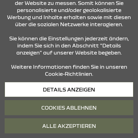
der Website zu messen. Somit können Sie
Netto (2.500 € Brutto) Dacia Elektrobonus bei
personalisierte und/oder geolokalisierte
Barkauf. Der Elektrobonus von Dacia ist
Werbung und Inhalte erhalten sowie mit diesen
unabhängig von der Gewährung der staatlichen
Elektroprämie (Ausstattung Essential aktuell
über die sozialen Netzwerke interagieren.
nicht mehr verfügbar).
Sie können die Einstellungen jederzeit ändern,
indem Sie sich in den Abschnitt "Details
anzeigen" auf unserer Website begeben.
AUSSTATTUNG
Weitere Informationen finden Sie in unseren
Cookie-Richtlinien.
15-Zoll-Stahlräder mit Radvollblende in
Schwarz/Stahlgrau
DETAILS ANZEIGEN
Einstiegsleisten vorne
Front- und Heckschürze im SV-Look,
COOKIES ABLEHNEN
schwarz mit grauen Designapplikationen
ALLE AKZEPTIEREN
Klimaanlage (manuell) mit Pollenfilter