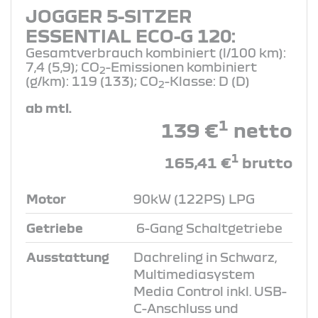
JOGGER 5-SITZER
ESSENTIAL ECO-G 120:
Gesamtverbrauch kombiniert (l/100 km):
7,4 (5,9); CO
-Emissionen kombiniert
2
(g/km): 119 (133); CO
-Klasse: D (D)
2
ab mtl.
1
139 €
netto
1
165,41 €
brutto
Motor
90kW (122PS) LPG
Getriebe
6-Gang Schaltgetriebe
Ausstattung
Dachreling in Schwarz,
Multimediasystem
Media Control inkl. USB-
C-Anschluss und