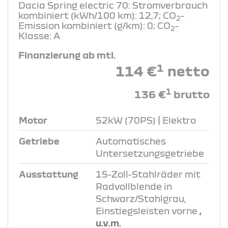
Dacia Spring electric 70: Stromverbrauch
kombiniert (kWh/100 km): 12,7; CO
-
2
Emission kombiniert (g/km): 0; CO
-
2
Klasse: A
Finanzierung ab mtl.
1
114 €
netto
1
136 €
brutto
Motor
52kW (70PS) | Elektro
Getriebe
Automatisches
Untersetzungsgetriebe
Ausstattung
15-Zoll-Stahlräder mit
Radvollblende in
Schwarz/Stahlgrau,
Einstiegsleisten vorne
,
u.v.m.