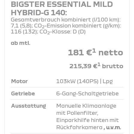
BIGSTER ESSENTIAL MILD
HYBRID-G 140:
Gesamtverbrauch kombiniert (l/100 km):
7,1 (5,8); CO
-Emission kombiniert (g/km):
2
116 (132); CO
-Klasse: D (D)
2
ab mtl.
1
181 €
netto
1
215,39 €
brutto
Motor
103kW (140PS) | Lpg
Getriebe
6-Gang-Schaltgetriebe
Ausstattung
Manuelle Klimaanlage
mit Pollenfilter,
Einparkhilfe hinten mit
Rückfahrkamera
, u.v.m.