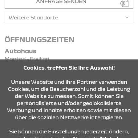
ANFRAGE SENDEN
ÖFFNUNGSZEITEN
Autohaus
Montag - Freitag
07:00 Uhr - 18:00 Uhr
Cookies, treffen Sie Ihre Auswahl!
Samstag
09:00 Uhr - 13:00 Uhr
Unsere Website und ihre Partner verwenden
Cookies, um die Besucherzahl und die Leistung
der Website zu messen. Somit können Sie
KONTAKT & ANFAHRT
personalisierte und/oder geolokalisierte
Werbung und Inhalte erhalten sowie mit diesen
über die sozialen Netzwerke interagieren.
ÖFFNUNGSZEITEN
Sie können die Einstellungen jederzeit ändern,