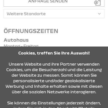
ANFRAGE SENDEN
ÖFFNUNGSZEITEN
Autohaus
Montag - Freitag
07:00 Uhr - 18:00 Uhr
Cookies, treffen Sie Ihre Auswahl!
Samstag
09:00 Uhr - 13:00 Uhr
Unsere Website und ihre Partner verwenden
Cookies, um die Besucherzahl und die Leistung
der Website zu messen. Somit können Sie
KONTAKT & ANFAHRT
personalisierte und/oder geolokalisierte
Werbung und Inhalte erhalten sowie mit diesen
über die sozialen Netzwerke interagieren.
ÖFFNUNGSZEITEN
Sie können die Einstellungen jederzeit ändern,